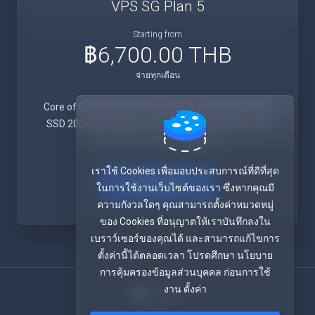
VPS SG Plan 5
Starting from
฿6,700.00 THB
จ่ายทุกเดือน
Core of CPU Shared 6 Core Ram (not shared) 16 GB
SSD 200 GB Unmetered 100Mbps Connection 5.00
TB / เดือน Location: Singapore
เราใช้ Cookies เพื่อมอบประสบการณ์ที่ดีที่สุด
สั่งซื้อสินค้า
ในการใช้งานเว็บไซต์ของเรา ซึ่งหากคุณมี
ความกังวลใดๆ คุณสามารถตั้งค่าหมวดหมู่
ของ Cookies ที่อนุญาตให้เราบันทึกลงใน
เบราว์เซอร์ของคุณได้ และสามารถแก้ไขการ
ตั้งค่านี้ได้ตลอดเวลา โปรดศึกษา นโยบาย
การคุ้มครองข้อมูลส่วนบุคคล ก่อนการใช้
งาน ตั้งค่า
ไทย